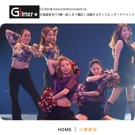
G1itter★ dance entertainment は、
北海道各地で3歳～成人まで幅広く活動するダンスエンターテイメント
HOME
小樽教室